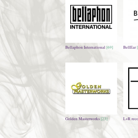
Bellaphon International
[69]
BellEar
Golden Masterworks
[23]
L+R reco