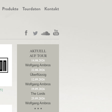
AKTUELL
AUF TOUR
14.08.2026
Wolfgang Ambros
22.08.2026
Überflüssig
12.09.2026
Wolfgang Ambros
19.09.2026
5]
The Lords
25.09.2026
Wolfgang Ambros
* * *