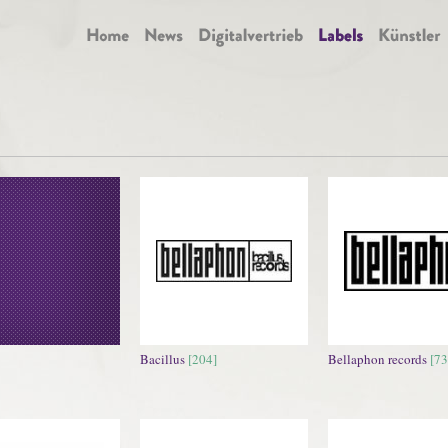
Bacillus
[204]
Bellaphon records
[73