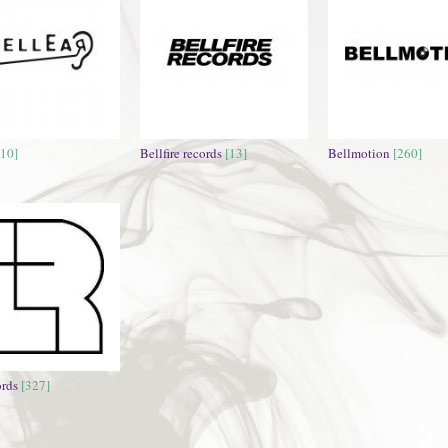
[10]
Bellfire records
[13]
Bellmotion
[260]
rds
[327]