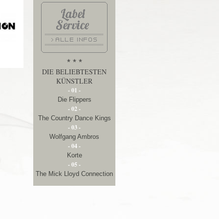
* * *
DIE BELIEBTESTEN
KÜNSTLER
- 01 -
Die Flippers
- 02 -
The Country Dance Kings
- 03 -
Wolfgang Ambros
- 04 -
Korte
- 05 -
The Mick Lloyd Connection