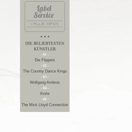
* * *
DIE BELIEBTESTEN
KÜNSTLER
- 01 -
Die Flippers
- 02 -
The Country Dance Kings
- 03 -
Wolfgang Ambros
- 04 -
Korte
- 05 -
The Mick Lloyd Connection