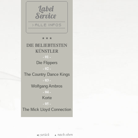
* * *
DIE BELIEBTESTEN
KÜNSTLER
- 01 -
Die Flippers
- 02 -
The Country Dance Kings
- 03 -
Wolfgang Ambros
- 04 -
Korte
- 05 -
The Mick Lloyd Connection
zurück
nach oben
◀
▲