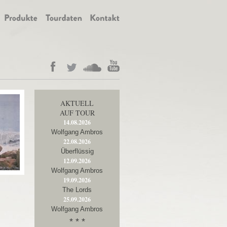
AKTUELL
AUF TOUR
14.08.2026
Wolfgang Ambros
22.08.2026
Überflüssig
12.09.2026
Wolfgang Ambros
19.09.2026
The Lords
25.09.2026
Wolfgang Ambros
* * *