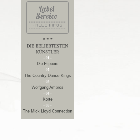
* * *
DIE BELIEBTESTEN
KÜNSTLER
- 01 -
Die Flippers
- 02 -
The Country Dance Kings
- 03 -
Wolfgang Ambros
- 04 -
Korte
- 05 -
The Mick Lloyd Connection