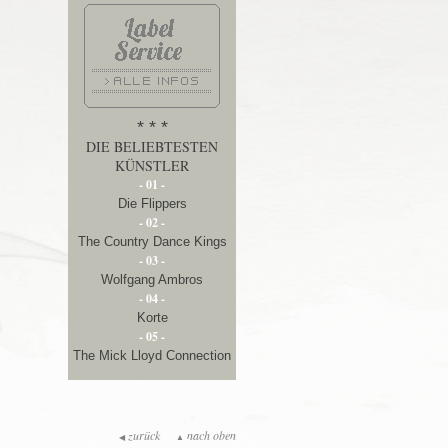
* * *
DIE BELIEBTESTEN
KÜNSTLER
- 01 -
Die Flippers
- 02 -
The Country Dance Kings
- 03 -
Wolfgang Ambros
- 04 -
Korte
- 05 -
The Mick Lloyd Connection
zurück
nach oben
◀
▲