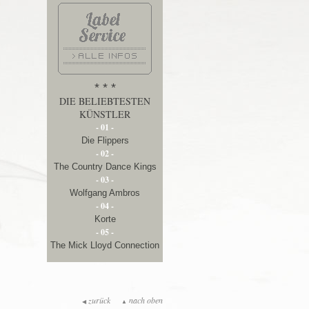
* * *
DIE BELIEBTESTEN
KÜNSTLER
- 01 -
Die Flippers
- 02 -
The Country Dance Kings
- 03 -
Wolfgang Ambros
- 04 -
Korte
- 05 -
The Mick Lloyd Connection
zurück
nach oben
◀
▲