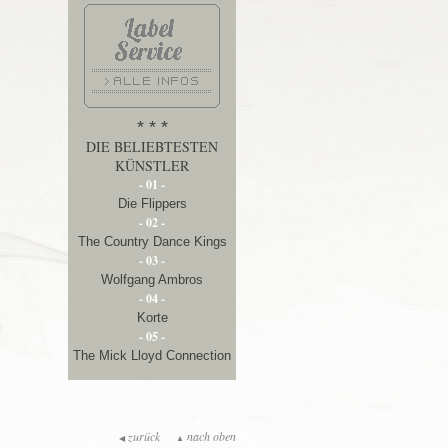
* * *
DIE BELIEBTESTEN
KÜNSTLER
- 01 -
Die Flippers
- 02 -
The Country Dance Kings
- 03 -
Wolfgang Ambros
- 04 -
Korte
- 05 -
The Mick Lloyd Connection
zurück
nach oben
◀
▲