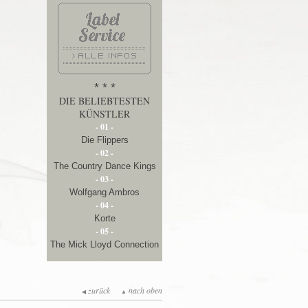
* * *
DIE BELIEBTESTEN
KÜNSTLER
- 01 -
Die Flippers
- 02 -
The Country Dance Kings
- 03 -
Wolfgang Ambros
- 04 -
Korte
- 05 -
The Mick Lloyd Connection
zurück
nach oben
◀
▲