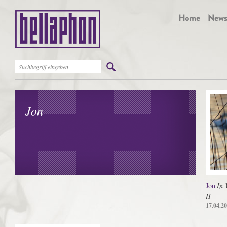
Jon
Jon
In 
II
17.04.2