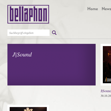
J|Sound
J|Soun
30.10.2