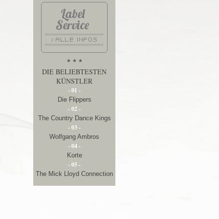
* * *
DIE BELIEBTESTEN
KÜNSTLER
- 01 -
Die Flippers
- 02 -
The Country Dance Kings
- 03 -
Wolfgang Ambros
- 04 -
Korte
- 05 -
The Mick Lloyd Connection