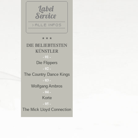
* * *
DIE BELIEBTESTEN
KÜNSTLER
- 01 -
Die Flippers
- 02 -
The Country Dance Kings
- 03 -
Wolfgang Ambros
- 04 -
Korte
- 05 -
The Mick Lloyd Connection