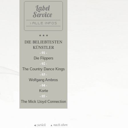
* * *
DIE BELIEBTESTEN
KÜNSTLER
- 01 -
Die Flippers
- 02 -
The Country Dance Kings
- 03 -
Wolfgang Ambros
- 04 -
Korte
- 05 -
The Mick Lloyd Connection
zurück
nach oben
◀
▲