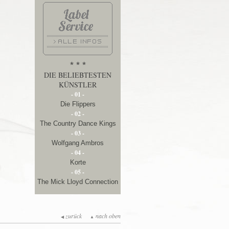
* * *
DIE BELIEBTESTEN
KÜNSTLER
- 01 -
Die Flippers
- 02 -
The Country Dance Kings
- 03 -
Wolfgang Ambros
- 04 -
Korte
- 05 -
The Mick Lloyd Connection
zurück
nach oben
◀
▲