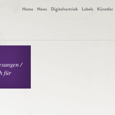
esungen /
h für