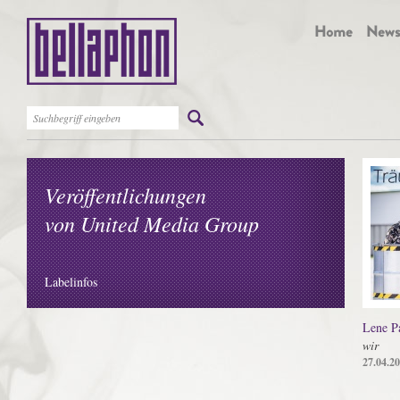
Veröffentlichungen
von United Media Group
Labelinfos
Lene P
wir
27.04.2