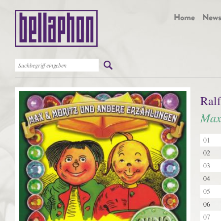
Ralf
Max
01
02
03
04
05
06
07