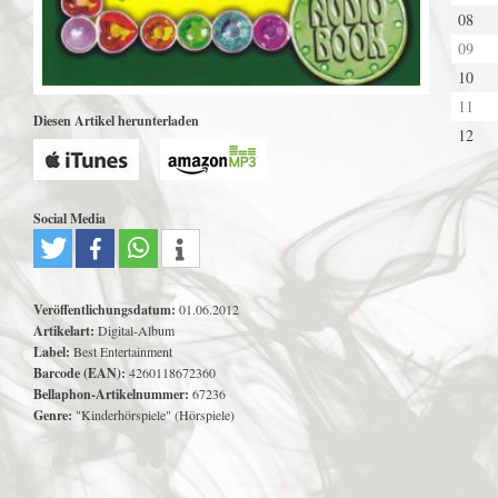
08
09
10
11
Diesen Artikel herunterladen
12
Social Media
Veröffentlichungsdatum:
01.06.2012
Artikelart:
Digital-Album
Label:
Best Entertainment
Barcode (EAN):
4260118672360
Bellaphon-Artikelnummer:
67236
Genre:
"Kinderhörspiele" (Hörspiele)