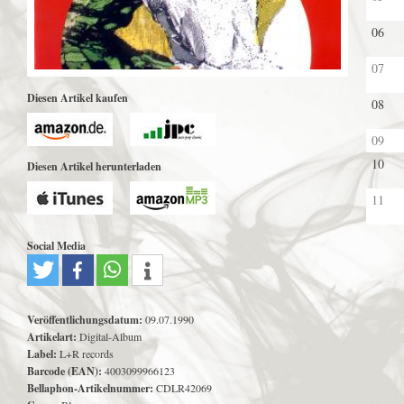
06
07
Diesen Artikel kaufen
08
09
10
Diesen Artikel herunterladen
11
Social Media
Veröffentlichungsdatum:
09.07.1990
Artikelart:
Digital-Album
Label:
L+R records
Barcode (EAN):
4003099966123
Bellaphon-Artikelnummer:
CDLR42069