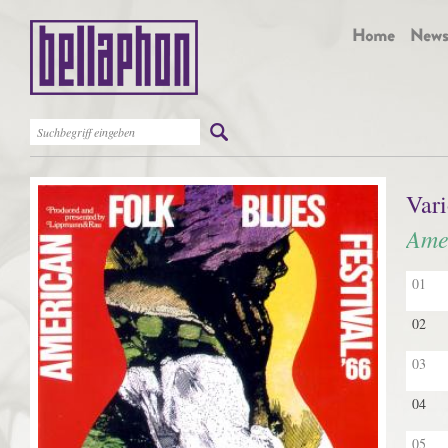
Vari
Amer
01
02
03
04
05