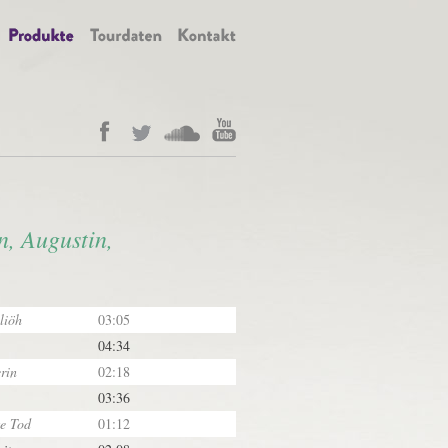
n, Augustin,
liöh
03:05
04:34
rin
02:18
03:36
e Tod
01:12