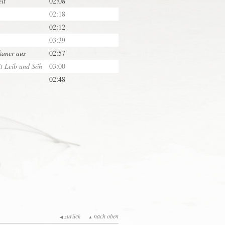
it
02:08
02:18
02:12
03:39
kaner aus
02:57
it Leib und Söh
03:00
02:48
zurück
nach oben
◀
▲