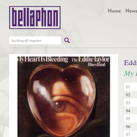
Edd
My H
01
02
03
04
05
06
07