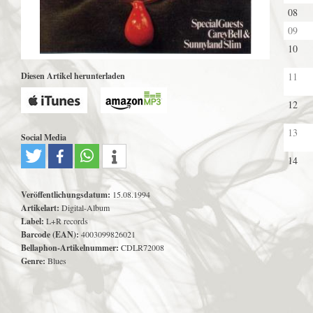
08
09
10
Diesen Artikel herunterladen
11
12
13
Social Media
14
Veröffentlichungsdatum:
15.08.1994
Artikelart:
Digital-Album
Label:
L+R records
Barcode (EAN):
4003099826021
Bellaphon-Artikelnummer:
CDLR72008
Genre:
Blues