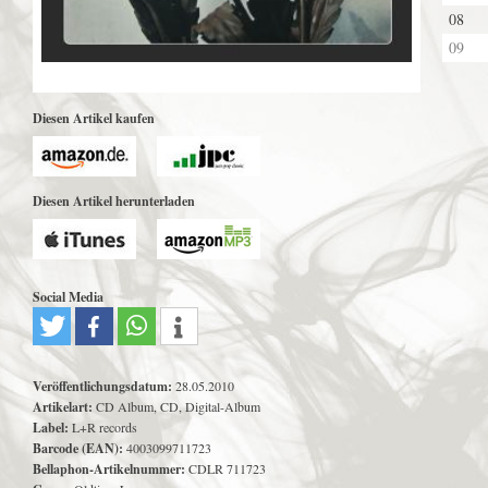
08
09
Diesen Artikel kaufen
Diesen Artikel herunterladen
Social Media
Veröffentlichungsdatum:
28.05.2010
Artikelart:
CD Album, CD, Digital-Album
Label:
L+R records
Barcode (EAN):
4003099711723
Bellaphon-Artikelnummer:
CDLR 711723