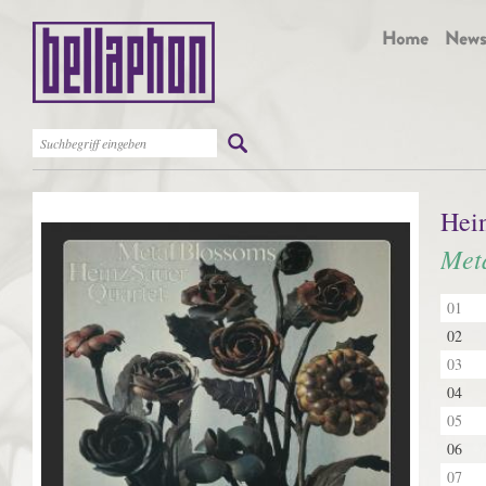
Hein
Met
01
02
03
04
05
06
07