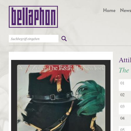
Atti
The
01
02
03
04
05