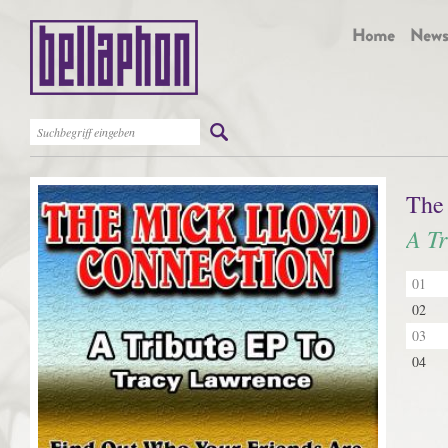
The
A Tr
01
02
03
04