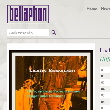
Laa
Hilf
01
02
03
04
05
06
07