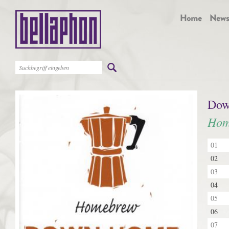
Dow
Hom
01
02
03
04
05
06
07