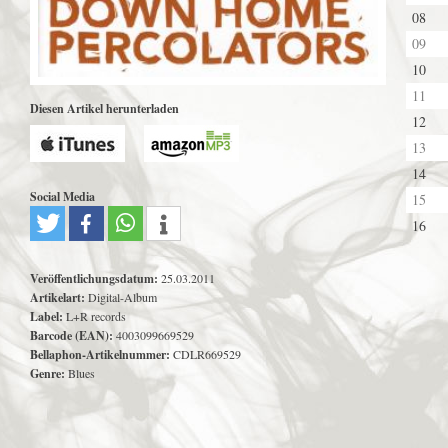
08
09
10
11
Diesen Artikel herunterladen
12
13
14
Social Media
15
16
Veröffentlichungsdatum:
25.03.2011
Artikelart:
Digital-Album
Label:
L+R records
Barcode (EAN):
4003099669529
Bellaphon-Artikelnummer:
CDLR669529
Genre:
Blues