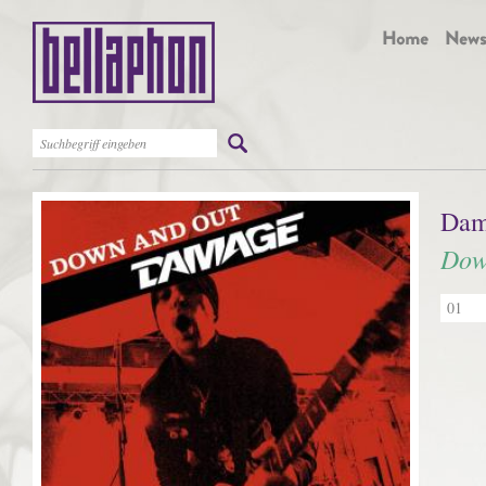
Dam
Dow
01