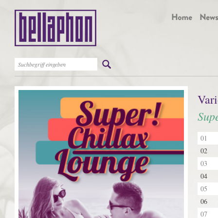
Vari
Sup
01
02
03
04
05
06
07