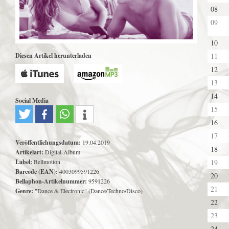
08
09
10
Diesen Artikel herunterladen
11
12
13
14
Social Media
15
16
17
Veröffentlichungsdatum:
19.04.2019
18
Artikelart:
Digital-Album
Label:
Bellmotion
19
Barcode (EAN):
4003099591226
20
Bellaphon-Artikelnummer:
9591226
21
Genre:
"Dance & Electronic" (Dance/Techno/Disco)
22
23
24