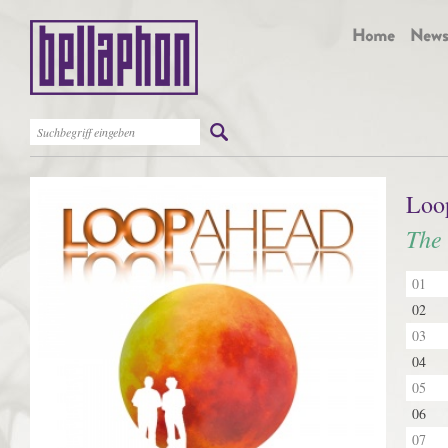
Loo
The
01
02
03
04
05
06
07