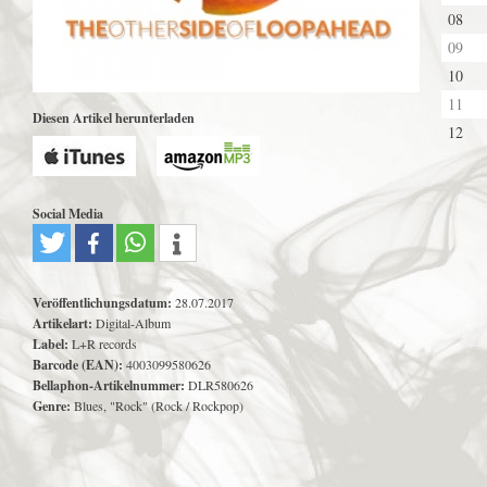
08
09
10
11
Diesen Artikel herunterladen
12
Social Media
Veröffentlichungsdatum:
28.07.2017
Artikelart:
Digital-Album
Label:
L+R records
Barcode (EAN):
4003099580626
Bellaphon-Artikelnummer:
DLR580626
Genre:
Blues, "Rock" (Rock / Rockpop)