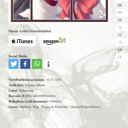
08
09
10
11
Diesen Artikel herunterladen
12
13
14
Social Media
15
Veröffentlichungsdatum:
10.07.2020
Artikelart:
Digital-Album
Label:
Bellmotion
Barcode (EAN):
4003099560024
Bellaphon-Artikelnummer:
9560024
Genre:
HipHop / Rap, "Dance & Electronic" (Dance/Techno/Disco)