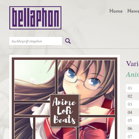
Vari
Anim
01
02
03
04
05
06
07