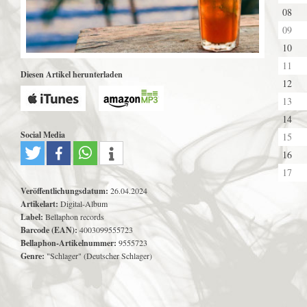
08
09
10
11
Diesen Artikel herunterladen
12
13
14
Social Media
15
16
17
Veröffentlichungsdatum:
26.04.2024
Artikelart:
Digital-Album
Label:
Bellaphon records
Barcode (EAN):
4003099555723
Bellaphon-Artikelnummer:
9555723
Genre:
"Schlager" (Deutscher Schlager)