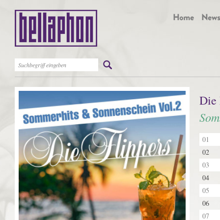
Die 
Som
01
02
03
04
05
06
07