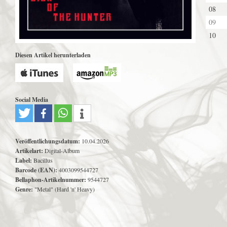
08
09
10
Diesen Artikel herunterladen
Social Media
Veröffentlichungsdatum:
10.04.2026
Artikelart:
Digital-Album
Label:
Bacillus
Barcode (EAN):
4003099544727
Bellaphon-Artikelnummer:
9544727
Genre:
"Metal" (Hard 'n' Heavy)