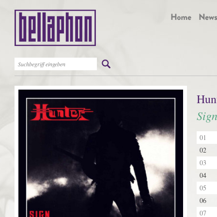
Hun
Sign
01
02
03
04
05
06
07