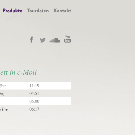
tt in c-Moll
fett
11:19
to)
04:51
06:00
 (Pre
06:17