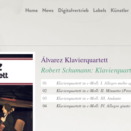
Álvarez Klavierquartett
Robert Schumann: Klavierquarte
01
Klavierquartett in c-Moll: I. Allegro molto af
02
Klavierquartett in c-Moll: II. Minuetto (Pres
03
Klavierquartett in c-Moll: III. Andante
04
Klavierquartett in c-Moll: IV. Allegro giusto