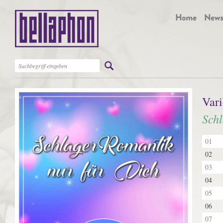
Vari
Schl
01
02
03
04
05
06
07