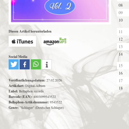
08
09
10
Diesen Artikel herunterladen
11
12
13
14
Social Media
15
16
Veröffentlichungsdatum:
27.02.2026
17
Artikelart:
Digital-Album
18
Label:
Bellaphon records
Barcode (EAN):
4003099543522
Bellaphon-Artikelnummer:
9543522
Genre:
"Schlager" (Deutscher Schlager)