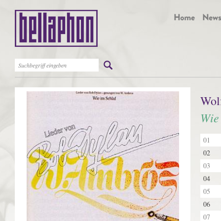
Wol
Wie 
01
02
03
04
05
06
07